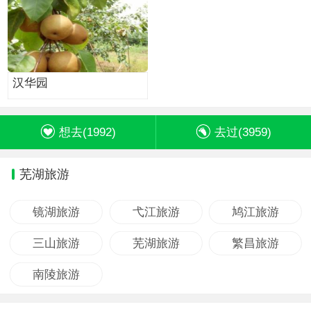
汉华园
想去(
1992
)
去过(
3959
)
芜湖旅游
镜湖旅游
弋江旅游
鸠江旅游
三山旅游
芜湖旅游
繁昌旅游
南陵旅游