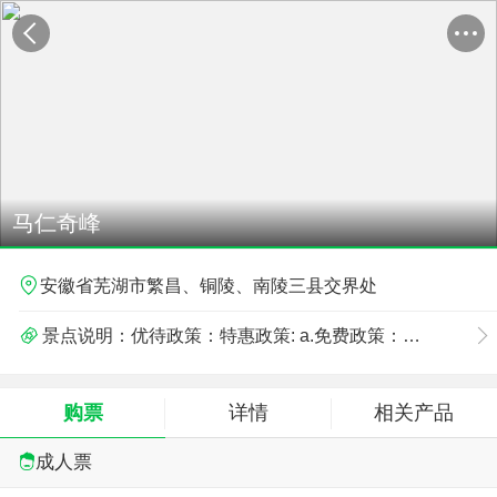
马仁奇峰
安徽省芜湖市繁昌、铜陵、南陵三县交界处
景点说明：优待政策：特惠政策: a.免费政策：儿童身高1.2米以下免票；安徽籍老年人70岁以上持有效证件免票。
b.优惠政策：1.3-1.5米之间购儿童票；60-69岁老人购买老人票；军官、教师持有效证件购票。
购票
详情
相关产品
；预订限制：1、在线直接预订；没有使用退票无损失
成人票
；温馨提示：园区开放时间内入园游玩。；